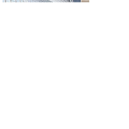
الرحلات السياحية
تضامناً مع رؤية 2030 للمملكة العربية السعودية في
تعزيز السياحة في المملكة. لقد بدأنا في تقديم
خدمات السياحية للمجموعات في مدن مختلفة من
المملكة العربية السعودية مثل جدة ، مكة المكرمة ،
المدينة المنورة ، الطائف ، الرياض ، عسير (أبها) ،
تبوك